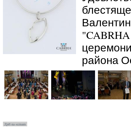
блестяще
Валентин
"CABRHA d
церемони
района О