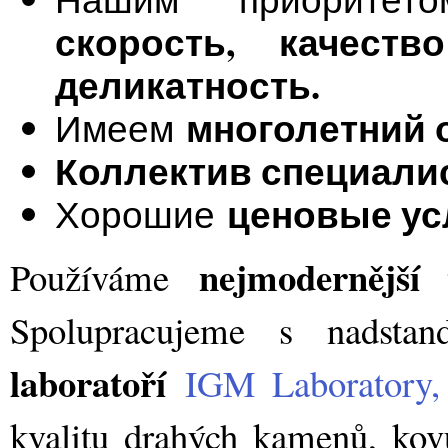
скорость, качест
деликатность.
многолетний 
Имеем
Коллектив специали
ценовые ус
Хорошие
nejmodernější 
Používáme
Spolupracujeme s nadsta
laboratoří
IGM Laboratory, s
kvalitu drahých kamenů, ko