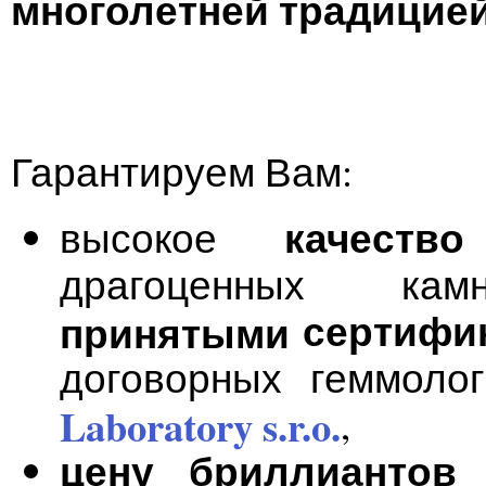
многолетней традицией
Гарантируем Вам:
качест
высокое
драгоценных камн
сертифи
принятыми
договорных геммол
Laboratory s.r.o.
,
цену бриллиантов
в