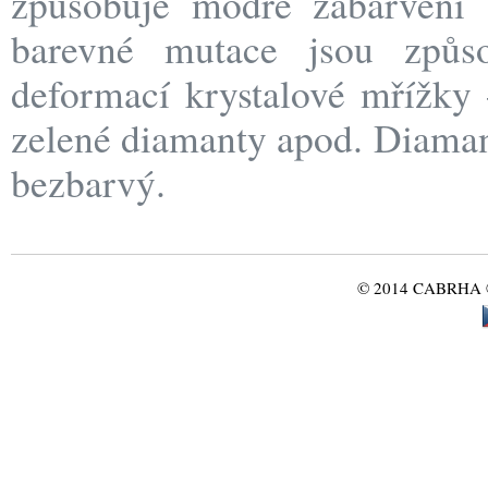
způsobuje modré zabarvení (
barevné mutace jsou způs
deformací krystalové mřížky 
zelené diamanty apod. Diamant
bezbarvý.
© 2014 CABRHA ®