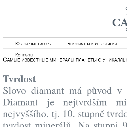
Ювелирные наборы
Бриллианты и инвестиции
Контакты
Самые известные минералы планеты с уникал
Tvrdost
Slovo diamant má původ v 
Diamant je nejtvrdším mi
nejvyššího, tj. 10. stupně tvr
tvrdost minerálů. Na stupni 