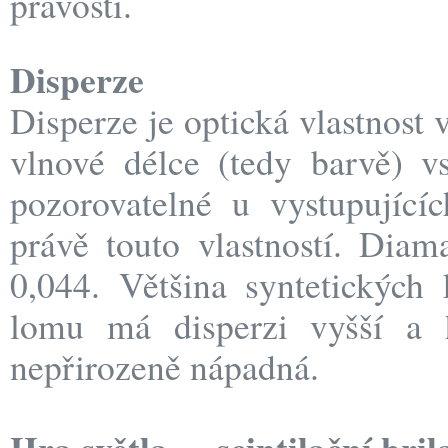
pravosti.
Disperze
Disperze je optická vlastnost 
vlnové délce (tedy barvě) vs
pozorovatelné u vystupující
právě touto vlastností. Dia
0,044. Většina syntetickýc
lomu má disperzi vyšší a 
nepřirozeně nápadná.
Hra světla – scintilační bril