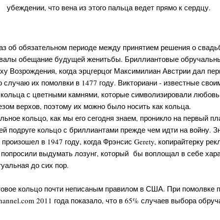
убеждении, что вена из этого пальца ведет прямо к сердцу.
указ об обязательном периоде между принятием решения о свадь
овалы обещание будущей женитьбы. Бриллиантовые обручальн
оху Возрождения, когда эрцгерцог Максимилиан Австрии дал пе
случаю их помолвки в 1477 году. Викториани - известные свои
кольца с цветными камнями, которые символизировали любовь 
зом верхов, поэтому их можно было носить как кольца.
ное кольцо, как мы его сегодня знаем, проникло на первый пла
ей подруге кольцо с бриллиантами прежде чем идти на войну. 
произошел в 1947 году, когда Фрэнсис Gerety, копирайтерку ре
", попросили выдумать лозунг, который бы воплощал в себе хар
туальная до сих пор.
овое кольцо почти неписаным правилом в США. При помолвке п
annel.com 2011 года показало, что в 65% случаев выбора обру