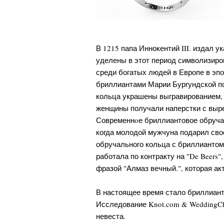
В 1215 папа Иннокентий III. издал 
уделены в этот период символизир
среди богатых людей в Европе в эп
бриллиантами Марии Бургундской по 
кольца украшены выгравированием, 
женщины получали наперстки с выре
Современнoе бриллиантовое обручаль
когда молодой мужчуна подарил сво
обручального кольца с бриллиантом 
работала по контракту на "De Beers
фразой "Алмаз вечный.", которая ак
В настоящее время стало бриллиант
Исследование Knot.com & WeddingCh
невеста.