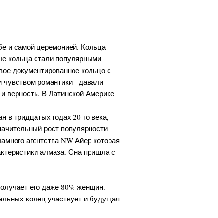
бе и самой церемонией. Кольца
ые кольца стали популярными
рвое документированное кольцо с
м чувством романтики - давали
и верность. В Латинской Америке
н в тридцатых годах 20-го века,
Значительный рост популярности
кламного агентства NW Айер которая
актеристики алмаза. Она пришла с
олучает его даже 80% женщин.
чальных колец участвует и будущая