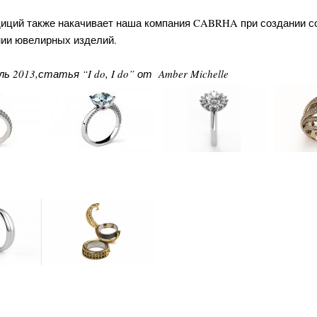
диций также накачивает наша компания CABRHA при создании с
нии ювелирных изделий.
ь 2013,статья “I do, I do” от Amber Michelle