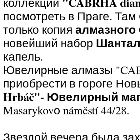
"CABRHA dia
коллекции
посмотреть в Праге. Та
алмазного
только копия
Шантал
новейший набор
капель.
Ювелирные алмазы "CAB
приобрести в гороге Но
Hrbáč"- Ювелирный ма
Masarykovо náměstí 44/28.
Звездой вечера была з