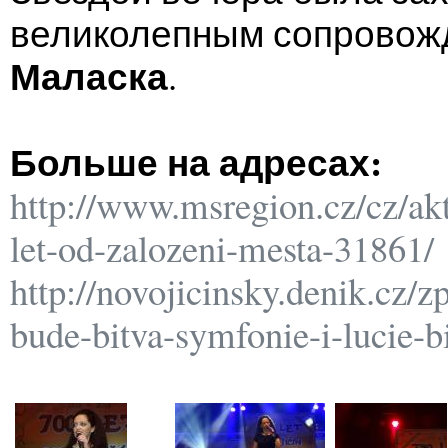
великолепным сопрово
Маласка
.
Больше на адресах:
http://www.msregion.cz/cz/aktu
let-od-zalozeni-mesta-31861/
http://novojicinsky.denik.cz/z
bude-bitva-symfonie-i-lucie-