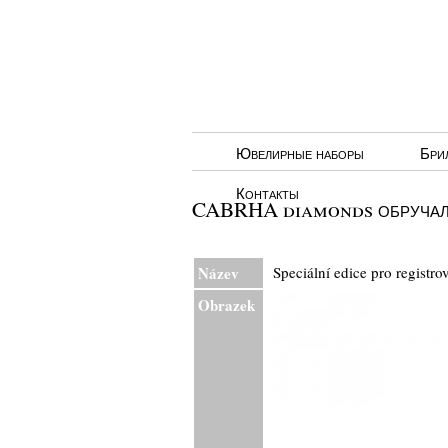
Ювелирные наборы
Бри
Контакты
CABRHA diamonds обручаль
Název
Speciální edice pro registr
Obrazek