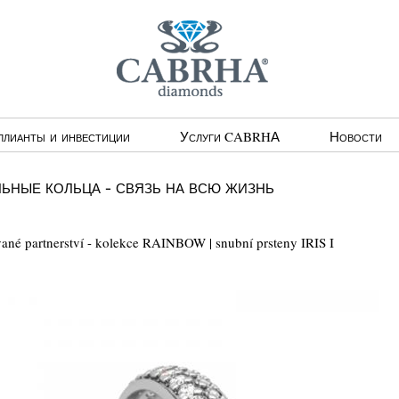
ллианты и инвестиции
Услуги CABRHА
Новости
ные кольца - связь на всю жизнь
ované partnerství - kolekce RAINBOW | snubní prsteny IRIS I