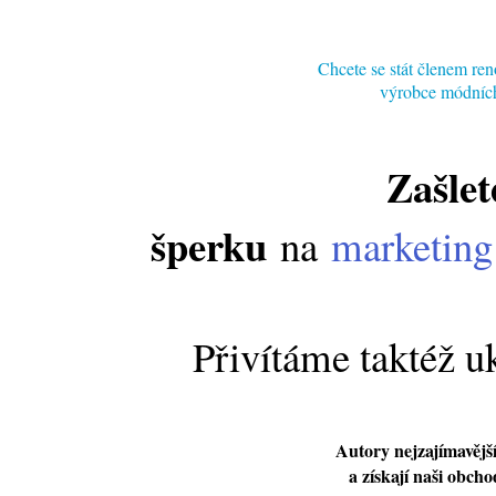
Chcete se stát členem 
výrobce módních 
Zašlet
šperku
na
marketin
Přivítáme taktéž uk
Autory nejzajímavějš
a získají naši obch