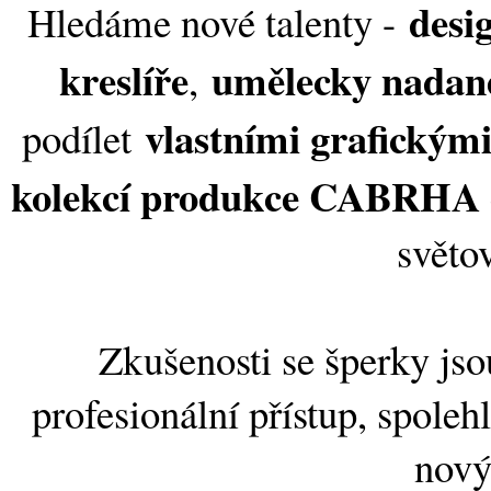
desi
Hledáme nové talenty -
kreslíře
umělecky nadan
,
vlastními grafickými
podílet
kolekcí produkce CABRHA
světo
Zkušenosti se šperky j
profesionální přístup, spoleh
nov