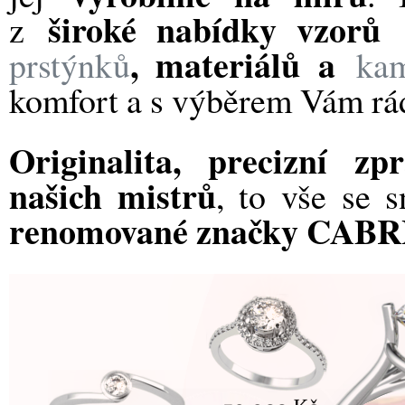
široké nabídky vzorů
z
, materiálů a
prstýnků
ka
komfort a s výběrem Vám r
Originalita, precizní z
našich mistrů
, to vše se 
renomované značky CAB