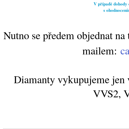
V případě dohody 
s ohodnocení
Nutno se předem objednat na t
mailem:
c
Diamanty vykupujeme jen v 
VVS2, V