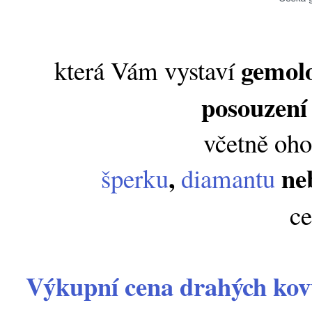
gemol
která Vám vystaví
posouzení 
včetně oh
,
ne
šperku
diamantu
ce
Výkupní cena drahých ko