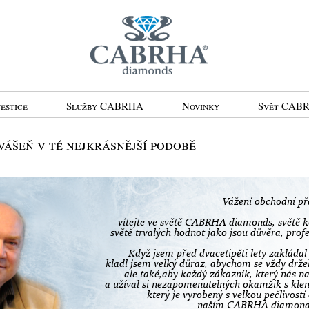
estice
Služby CABRHA
Novinky
Svět CAB
šeň v té nejkrásnější podobě