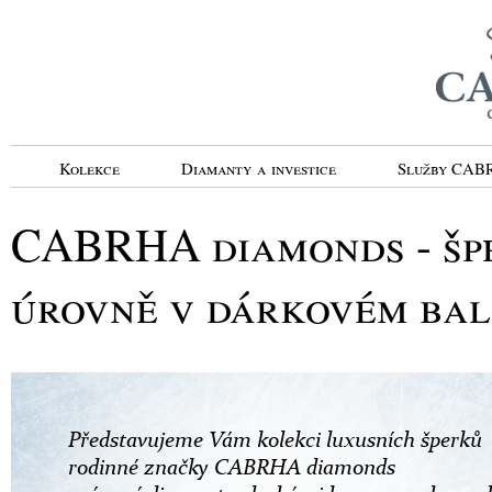
Kolekce
Diamanty a investice
Služby CA
CABRHA diamonds - špe
úrovně v dárkovém bale