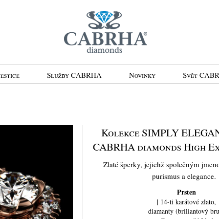
estice
Služby CABRHA
Novinky
Svět CAB
Kolekce SIMPLY ELEGANT
CABRHA diamonds High Exp
Zlaté šperky, jejichž společným jmeno
purismus a elegance.
Prsten
| 14-ti karátové zlato,
diamanty (briliantový bru