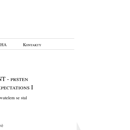
RHA
Kontakty
 - prsten
ectations I
vatelem se stal
s)