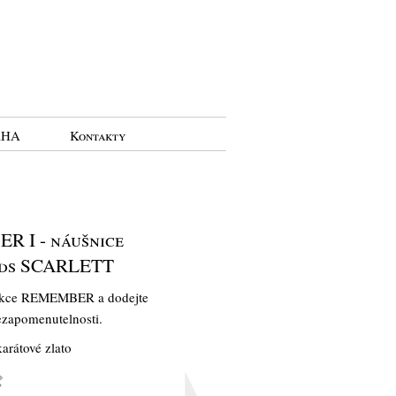
RHA
Kontakty
 I - náušnice
ds SCARLETT
lekce REMEMBER a dodejte
ezapomenutelnosti.
 karátové zlato