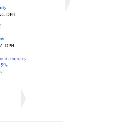
nty
vč. DPH
ny
vč. DPH
pení soupravy
 5%
ás!