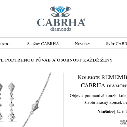
estice
Služby CABRHA
Novinky
Svět CAB
 podtrhnou půvab a osobnost každé ženy
Kolekce REMEMBER
CABRHA diamon
Objevte podmanivé kouzlo ko
životu krásný kousek n
Náušnice
| 14-ti