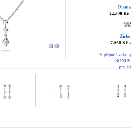
Diama
22.500 Kč
Zirko
7.560 Kč
V případě zakou
BONUS
pro V