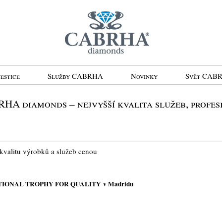
estice
Služby CABRHA
Novinky
Svět CAB
HA diamonds – nejvyšší kvalita služeb, profes
kvalitu výrobků a služeb cenou
ATIONAL TROPHY FOR QUALITY
v Madridu