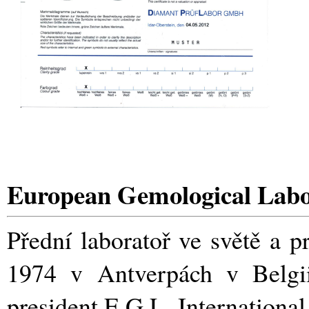
European Gemological Lab
Přední laboratoř ve světě a p
1974 v Antverpách v Belgii
president E.G.L. International