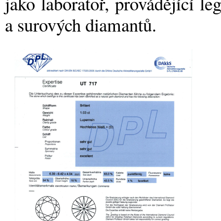
jako laboratoř, provádějící l
a surových diamantů.