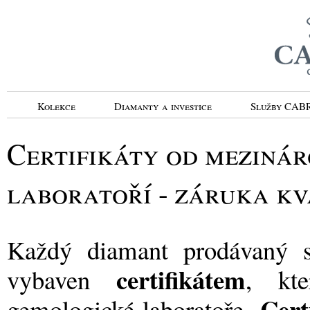
Kolekce
Diamanty a investice
Služby CA
Certifikáty od meziná
laboratoří - záruka kv
Každý diamant prodávaný 
certifikátem
vybaven
, kte
Cert
gemologické laboratoře.