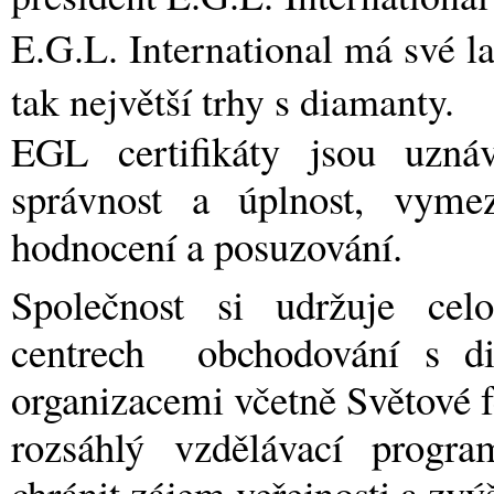
E.G.L. International má své l
tak největší trhy s diamanty.
EGL certifikáty jsou uzná
správnost a úplnost, vyme
hodnocení a posuzování.
Společnost si udržuje cel
centrech obchodování s di
organizacemi včetně Světové f
rozsáhlý vzdělávací progr
chránit zájem veřejnosti a zvý