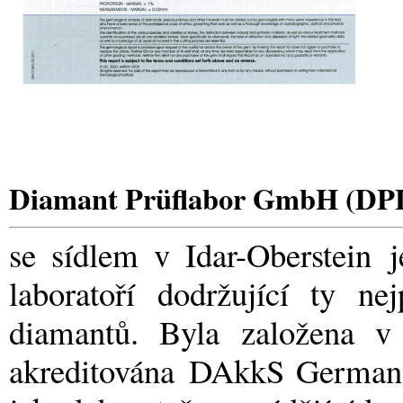
Diamant Prüflabor GmbH (DP
se sídlem v Idar-Oberstein
laboratoří dodržující ty ne
diamantů. Byla založena 
akreditována DAkkS German In