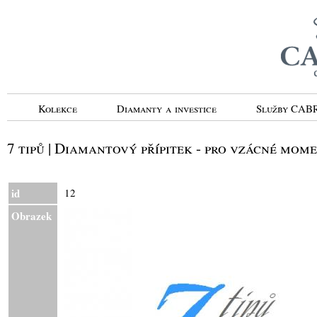
Kolekce
Diamanty a investice
Služby CA
7 tipů | Diamantový přípitek - pro vzácné mom
id
12
Obrazek