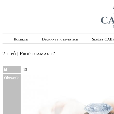
Kolekce
Diamanty a investice
Služby CA
7 tipů | Proč diamant?
id
18
Obrazek