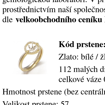
prostřednictvím naší společno
velkoobchodního cení
dle
Kód prstene
Zlato: bílé / ž
112 malých d
celkové váze 
Hmotnost prstene (bez centrá
Velikost prstene: 57