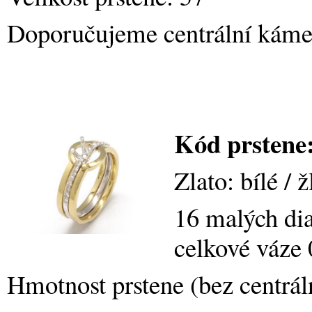
Doporučujeme centrální kámen
Kód prstene
Zlato: bílé / ž
16 malých di
celkové váze 
Hmotnost prstene (bez centrá