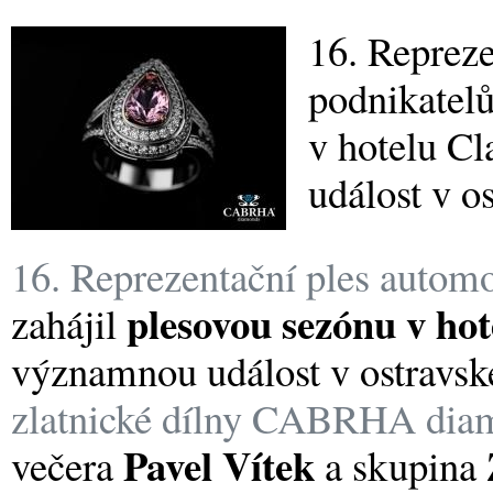
16. Repreze
podnikatelů
v hotelu Cl
událost v os
16. Reprezentační ples automo
plesovou sezónu v hot
zahájil
významnou událost v ostravsk
zlatnické dílny CABRHA dia
Pavel Vítek
večera
a skupina