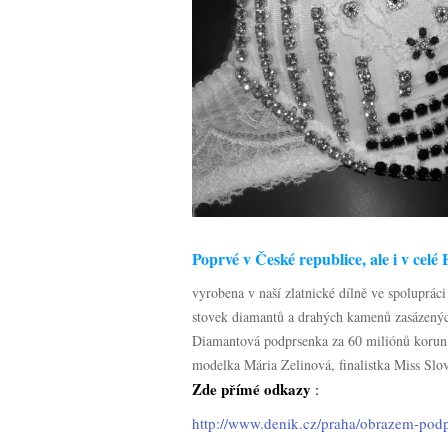
Poprvé v České republice, ale i v celé
vyrobena v naší zlatnické dílně ve spolupr
stovek diamantů a drahých kamenů zasázených 
Diamantová podprsenka za 60 miliónů korun 
modelka Mária Zelinová, finalistka Miss Slo
Zde přímé odkazy
:
http://www.denik.cz/praha/obrazem-pod