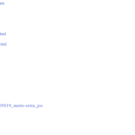
run
tml
html
05019_metro-extra_jos