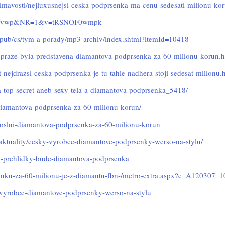
mavosti/nejluxusnejsi-ceska-podprsenka-ma-cenu-sedesati-milionu-ko
ure=fvwp&NR=1&v=tRSNOF0wmpk
/pub/cs/tym-a-porady/mp3-archiv/index.shtml?itemId=10418
-praze-byla-predstavena-diamantova-podprsenka-za-60-milionu-korun.h
-nejdrazsi-ceska-podprsenka-je-tu-tahle-nadhera-stoji-sedesat-milionu.
ka-top-secret-aneb-sexy-tela-a-diamantova-podprsenka_5418/
-diamantova-podprsenka-za-60-milionu-korun/
-oslni-diamantova-podprsenka-za-60-milionu-korun
/aktuality/cesky-vyrobce-diamantove-podprsenky-werso-na-stylu/
u-prehlidky-bude-diamantova-podprsenka
senku-za-60-milionu-je-z-diamantu-fbn-/metro-extra.aspx?c=A120307_1
vyrobce-diamantove-podprsenky-werso-na-stylu