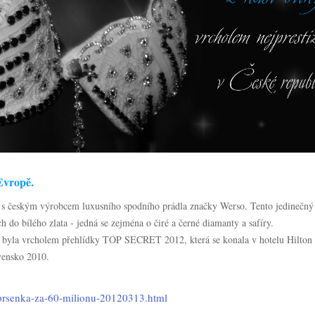
 Evropě.
áci s českým výrobcem luxusního spodního prádla značky Werso. Tento jedineč
do bílého zlata - jedná se zejména o čiré a černé diamanty a safíry.
byla vrcholem přehlídky TOP SECRET 2012, která se konala v hotelu Hilton v
vensko 2010.
prsenka-za-60-milionu-20120313.html