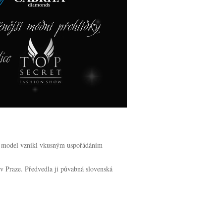
ný model vznikl vkusným uspořádáním
 Praze. Předvedla ji půvabná slovenská