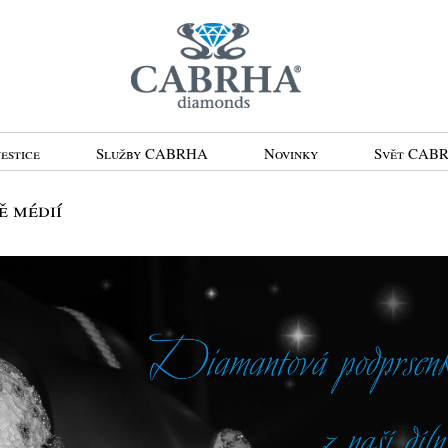
estice
Služby CABRHA
Novinky
Svět CAB
 médií