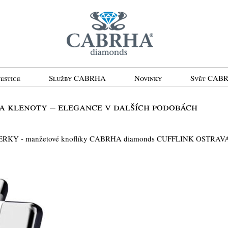
estice
Služby CABRHA
Novinky
Svět CAB
 klenoty – elegance v dalších podobách
RKY - manžetové knoflíky CABRHA diamonds CUFFLINK OSTRAV