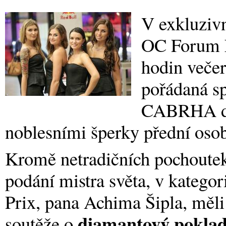
V exkluzivn
OC Forum N
hodin veče
pořádaná sp
CABRHA di
noblesními šperky přední osob
Kromě netradičních pochoute
podání mistra světa, v katego
Prix, pana Achima Šipla, měli
diamantový pokla
soutěže o