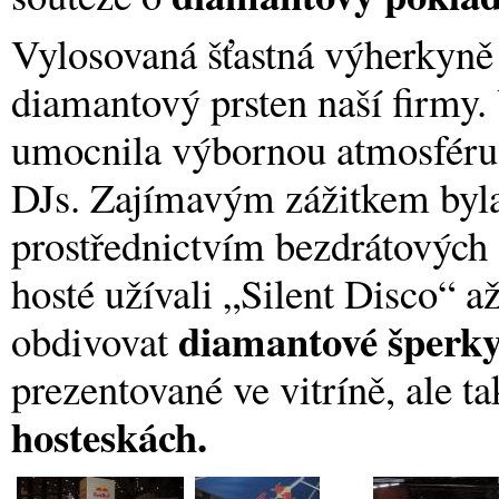
Vylosovaná šťastná výherkyně 
diamantový prsten naší firmy.
umocnila výbornou atmosféru, 
DJs. Zajímavým zážitkem byla
prostřednictvím bezdrátových 
hosté užívali „Silent Disco“ a
diamantové šper
obdivovat
prezentované ve vitríně, ale t
hosteskách.