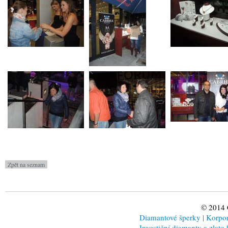
© 2014
Diamantové šperky
|
Korporá
Investiční diamanty a zlato
|