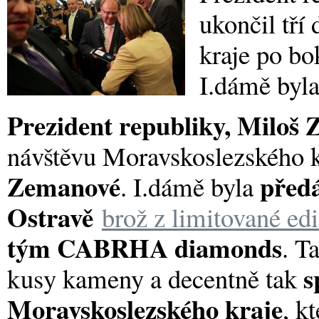
ukončil tří
kraje po b
I.dámě byla
Prezident republiky, Miloš
návštěvu Moravskoslezského 
Zemanové
před
. I.dámě byla
Ostravě
brož z limitované ed
tým CABRHA diamonds
. T
s
kusy kameny a decentně tak
Moravskoslezského kraje
, k