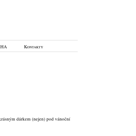
RHA
Kontakty
krásným dárkem (nejen) pod vánoční