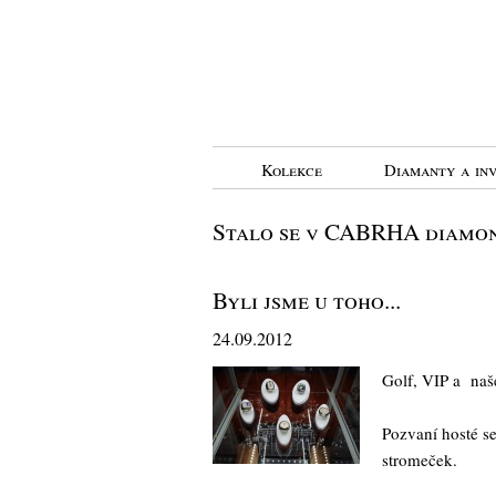
Kolekce
Diamanty a inv
Stalo se v CABRHA diamo
Byli jsme u toho...
24.09.2012
Golf, VIP a naše
Pozvaní hosté s
stromeček.