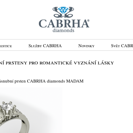
estice
Služby CABRHA
Novinky
Svět CAB
 prsteny pro romantické vyznání lásky
zásnubní prsten CABRHA diamonds MADAM