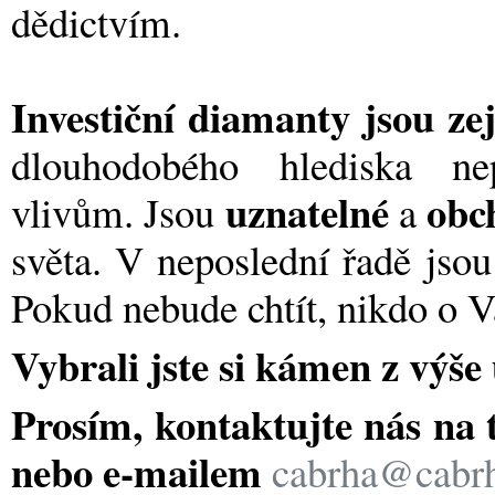
dědictvím.
Investiční diamanty jsou z
dlouhodobého hlediska ne
uznatelné
obc
vlivům. Jsou
a
světa. V neposlední řadě jso
Pokud nebude chtít, nikdo o Va
Vybrali jste si kámen z výš
Prosím, kontaktujte nás na 
nebo e-mailem
cabrha@cabrh